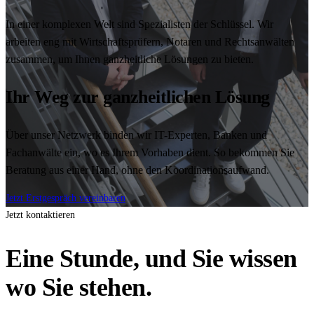
In einer komplexen Welt sind Spezialisten der Schlüssel. Wir
arbeiten eng mit Wirtschaftsprüfern, Notaren und Rechtsanwälten
zusammen, um Ihnen ganzheitliche Lösungen zu bieten.
Ihr Weg zur ganzheitlichen Lösung
Über unser Netzwerk binden wir IT-Experten, Banken und
Fachanwälte ein, wo es Ihrem Vorhaben dient. So bekommen Sie
Beratung aus einer Hand, ohne den Koordinationsaufwand.
Jetzt Erstgespräch vereinbaren
Jetzt kontaktieren
Eine Stunde, und Sie wissen
wo Sie stehen.