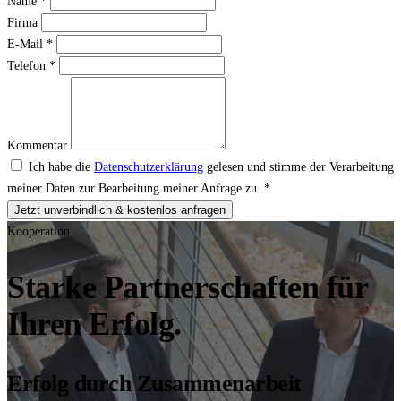
Name
*
Firma
E-Mail
*
Telefon
*
Kommentar
Ich habe die
Datenschutzerklärung
gelesen und stimme der Verarbeitung
meiner Daten zur Bearbeitung meiner Anfrage zu.
*
Jetzt unverbindlich & kostenlos anfragen
Kooperation
Starke Partnerschaften für
Ihren Erfolg.
Erfolg durch Zusammenarbeit