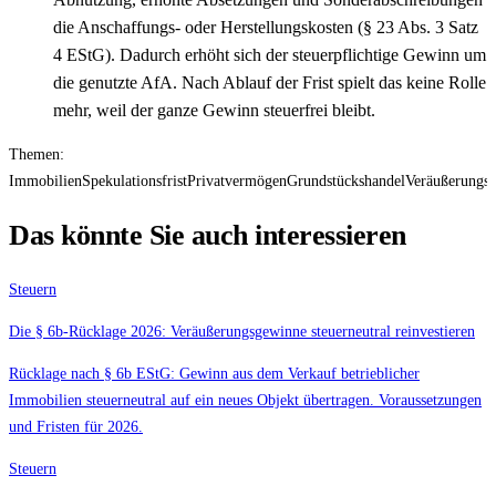
die Anschaffungs- oder Herstellungskosten (§ 23 Abs. 3 Satz
4 EStG). Dadurch erhöht sich der steuerpflichtige Gewinn um
die genutzte AfA. Nach Ablauf der Frist spielt das keine Rolle
mehr, weil der ganze Gewinn steuerfrei bleibt.
Themen:
Immobilien
Spekulationsfrist
Privatvermögen
Grundstückshandel
Veräußerungs
Das könnte Sie auch interessieren
Steuern
Die § 6b-Rücklage 2026: Veräußerungsgewinne steuerneutral reinvestieren
Rücklage nach § 6b EStG: Gewinn aus dem Verkauf betrieblicher
Immobilien steuerneutral auf ein neues Objekt übertragen. Voraussetzungen
und Fristen für 2026.
Steuern