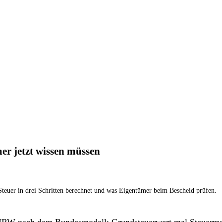
r jetzt wissen müssen
teuer in drei Schritten berechnet und was Eigentümer beim Bescheid prüfen.
in NRW nach dem Bundesmodell: Grundsteuerwert mal Steuerm