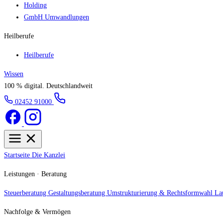
Holding
GmbH Umwandlungen
Heilberufe
Heilberufe
Wissen
100 % digital.
Deutschlandweit
02452 91000
Startseite
Die Kanzlei
Leistungen · Beratung
Steuerberatung
Gestaltungsberatung
Umstrukturierung & Rechtsformwahl
La
Nachfolge & Vermögen